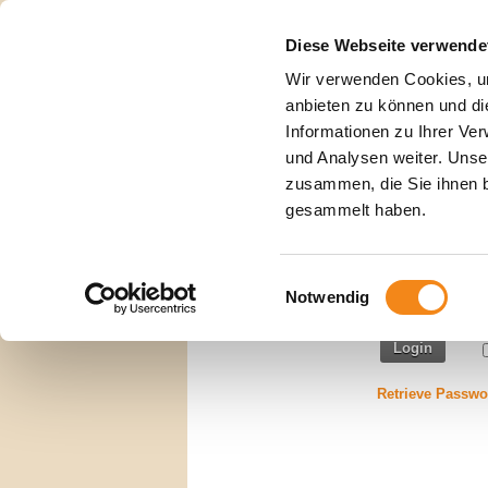
Diese Webseite verwende
Wir verwenden Cookies, um
anbieten zu können und di
Informationen zu Ihrer Ve
||
Herbert Giersch
Werk
und Analysen weiter. Unse
zusammen, die Sie ihnen b
USER LOG IN
gesammelt haben.
Username:
Einwilligungsauswahl
Notwendig
Password:
Login
Retrieve Passwo