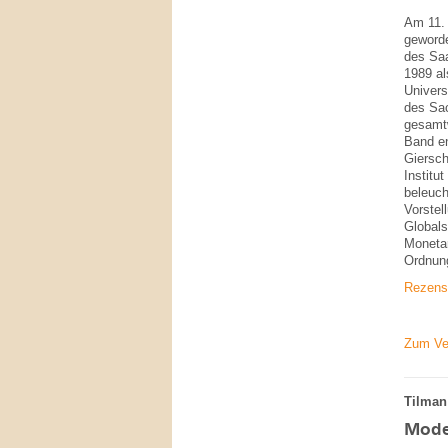
Am 11. 
geworde
des Saa
1989 al
Univers
des Sac
gesamtw
Band en
Giersc
Institu
beleuch
Vorstel
Globals
Moneta
Ordnung
Rezensi
Zum Ve
Tilman
Mode