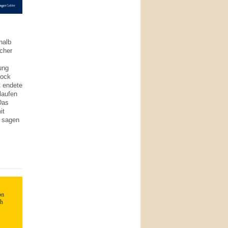
halb
cher
ung
hock
t endete
laufen
Das
it
 sagen