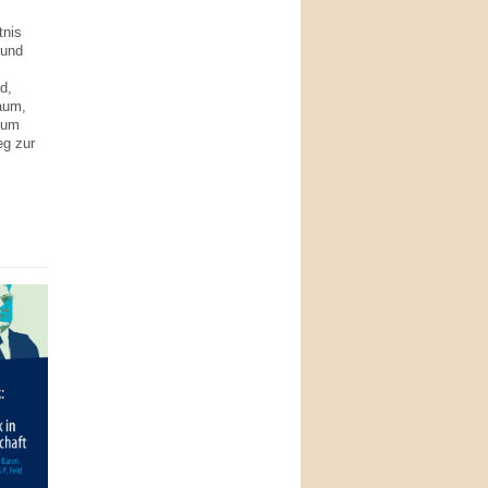
tnis
 und
d,
aum,
zum
eg zur