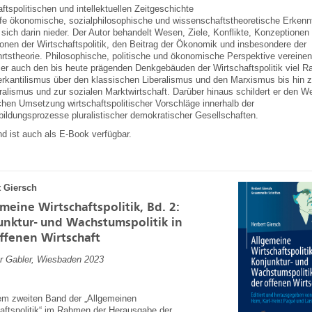
aftspolitischen und intellektuellen Zeitgeschichte
efe ökonomische, sozialphilosophische und wissenschaftstheoretische Erkenn
 sich darin nieder. Der Autor behandelt Wesen, Ziele, Konflikte, Konzeptionen
tionen der Wirtschaftspolitik, den Beitrag der Ökonomik und insbesondere der
rtstheorie. Philosophische, politische und ökonomische Perspektive vereinen
er auch den bis heute prägenden Denkgebäuden der Wirtschaftspolitik viel R
kantilismus über den klassischen Liberalismus und den Marxismus bis hin 
ralismus und zur sozialen Marktwirtschaft. Darüber hinaus schildert er den W
chen Umsetzung wirtschaftspolitischer Vorschläge innerhalb der
bildungsprozesse pluralistischer demokratischer Gesellschaften.
d ist auch als E-Book verfügbar.
t Giersch
meine Wirtschaftspolitik, Bd. 2:
nktur- und Wachstumspolitik in
ffenen Wirtschaft
r Gabler, Wiesbaden 2023
em zweiten Band der „Allgemeinen
aftspolitik“,im Rahmen der Herausgabe der