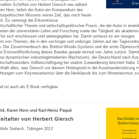
lten Schriften von Herbert Giersch neu editiert
en Horn, liefert der Autor ein Kompendium des
turpolitischen Wissens seiner Zeit, das noch heute
ert. Es vereinigt die Erkenntnisse
rtschaftlicher Theorie und wirtschaftspolitischer Praxis, die der Autor in einein
nten der universitären Lehre und Forschung sowie der Tätigkeit als akademis
 für sich erschlossen und weitergegeben hat. Damit umfasst es ein riesiges
m von Themen, die in den sechziger und siebziger Jahren auf der Tagesordn
n. Der Zusammenbruch des Bretton-Woods-Systems und der erste Ölpreissc
ei Erstveröffentlichung dieses Bandes gerade einmal vier Jahre zurück. Dami
se dynamischen industriegetriebenen Wachstums, die Deutschland nach Aus
tschaftswunders Vollbeschäftigung bei starker Zuwanderung beschert hatte. 
thält alles, was Giersch vor diesem Hintergrund in der Auseinandersetzung m
chtungen vom Keynesianismus über die Neoklassik bis zum Monetarismus zu
d ist auch als E-Book verfügbar.
eld, Karen Horn und Karl-Heinz Paqué
eitalter von Herbert Giersch
 Mohr Siebeck, Tübingen 2013