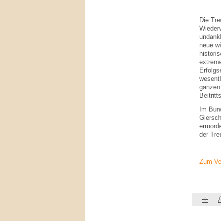
Die Tre
Wiederv
undankb
neue wi
histori
extreme
Erfolgs
wesentl
ganzen 
Beitritt
Im Bund
Giersch
ermorde
der Tre
Zum Ve