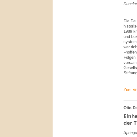
Duncker
Die Deu
histori
1989 kr
und bez
system
war ric
»hoffen
Folgen 
versamm
Gesells
Stiftun
Zum Ve
Otto D
Einhe
der 
Springe