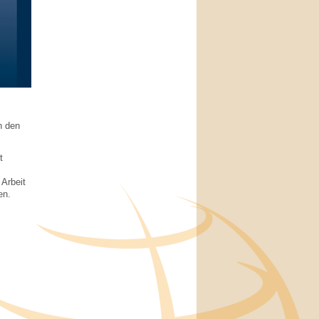
n den
t
 Arbeit
en.