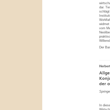
wirtsch
dar. Ti
schlägt
Institu
Wohlfah
widmet 
vom Mer
Neolibe
praktis
Willens
Der Ban
Herber
Allge
Konju
der o
Springe
In dies
Wirtsch