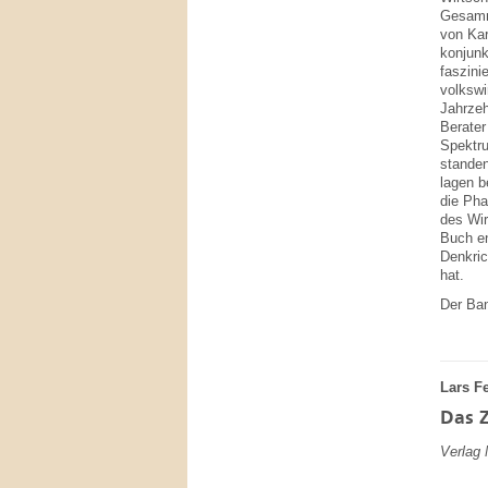
Gesamme
von Kar
konjunk
faszini
volkswi
Jahrzeh
Berater
Spektru
stande
lagen b
die Pha
des Wir
Buch en
Denkri
hat.
Der Ban
Lars F
Das Z
Verlag