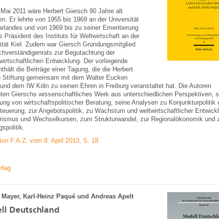
Mai 2011 wäre Herbert Giersch 90 Jahre alt
n. Er lehrte von 1955 bis 1969 an der Universität
rlandes und von 1969 bis zu seiner Emeritierung
s Präsident des Instituts für Weltwirtschaft an der
ität Kiel. Zudem war Giersch Gründungsmitglied
hverständigenrats zur Begutachtung der
irtschaftlichen Entwicklung. Der vorliegende
thält die Beiträge einer Tagung, die die Herbert
h Stiftung gemeinsam mit dem Walter Eucken
t und dem IW Köln zu seinen Ehren in Freiburg veranstaltet hat. Die Autoren
ten Gierschs wissenschaftliches Werk aus unterschiedlichen Perspektiven, s
lung von wirtschaftspolitischer Beratung, seine Analysen zu Konjunkturpolitik
teuerung, zur Angebotspolitik, zu Wachstum und weltwirtschaftlicher Entwick
rismus und Wechselkursen, zum Strukturwandel, zur Regionalökonomik und 
spolitik.
on F.A.Z. vom 8. April 2013, S. 18
rlag
 Mayer, Karl-Heinz Paqué und Andreas Apelt
ll Deutschland