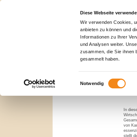
Diese Webseite verwende
Wir verwenden Cookies, um
anbieten zu können und di
Informationen zu Ihrer Ve
Publikat
Die Stiftung
und Analysen weiter. Unse
zusammen, die Sie ihnen b
Herbert Giersch
Publ
gesammelt haben.
Veranstaltungen
Herber
Publikationen
Allge
Einwilligungsauswahl
Notwendig
Grun
Springe
In dies
Wirtsch
Gesamme
von Kar
essenzi
stellt 