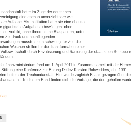
uhandanstalt hatte im Zuge der deutschen
ereinigung eine ebenso unverzichtbare wie
are Aufgabe. Als Institution hatte sie eine ebenso
e gigantische Aufgabe zu bewältigen: ohne
sches Vorbild, ohne theoretische Blaupausen, unter
m Zeitdruck und hochfliegenden
erwartungen musste sie in schwierigster Zeit die
ichen Weichen stellen für die Transformation einer
Volkswirtschaft durch Privatisierung und Sanierung der staatlichen Betriebe i
sländern.
esfinanzministerium fand am 1. April 2011 in Zusammenarbeit mit der Herber
 Stiftung eine Konferenz zur Ehrung Detlev Karsten Rohwedders, des 1991
ten Leiters der Treuhandanstalt. Hier wurde zugleich Bilanz gezogen über die
uhandanstalt. In diesem Band finden sich die Vorträge, die dort gehalten wurd
rlag