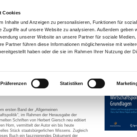
t Cookies
 Inhalte und Anzeigen zu personalisieren, Funktionen für sozia
Kontakt
Impressum
Datenschutz
Cookie-Einste
e Zugriffe auf unsere Website zu analysieren. Außerdem geben w
rwendung unserer Website an unsere Partner für soziale Medien
ionen
re Partner führen diese Informationen möglicherweise mit weite
ereitgestellt haben oder die sie im Rahmen Ihrer Nutzung der D
ikationen
t Giersch
meine Wirtschaftspolitik, Bd. 1:
Präferenzen
Statistiken
Marketin
dlagen
r Gabler, Wiesbaden 2023
em ersten Band der „Allgemeinen
aftspolitik“, im Rahmen der Herausgabe der
lten Schriften von Herbert Giersch neu editiert
en Horn, vermittelt der Autor ein bis heute
elles Stück staatsbürgerlichen Wissens. Zugleich
dieses Buch ein faszinierendes Dokument der