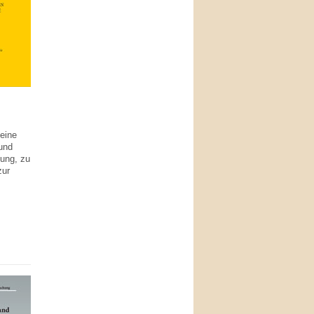
eine
 und
lung, zu
zur