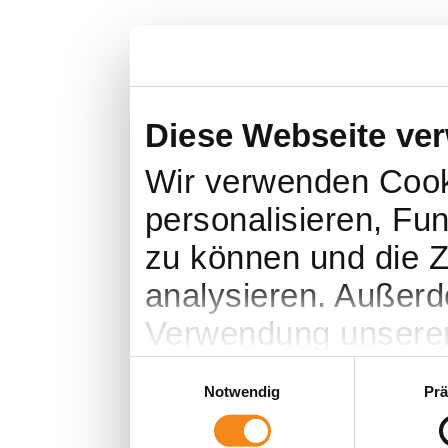
Diese Webseite ve
Wir verwenden Cook
personalisieren, Fu
zu können und die Z
analysieren. Außerd
Verwendung unserer
soziale Medien, We
Einwilligungsauswahl
Notwendig
Prä
Partner führen dies
weiteren Daten zusa